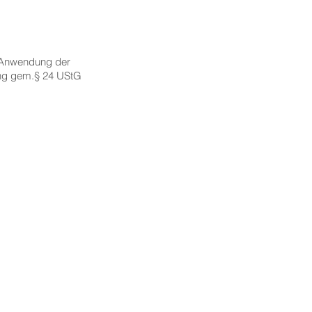
 Anwendung der
ung gem.§ 24 UStG