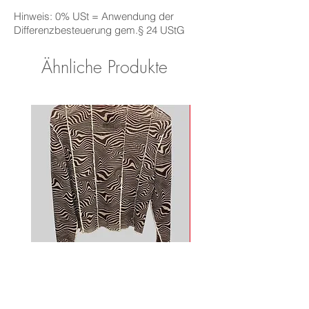
Hinweis: 0% USt = Anwendung der
Differenzbesteuerung gem.§ 24 UStG
Ähnliche Produkte
Mesh Longsleeve
Adidas Shirt
Nicht verfügbar
Nicht verfügbar