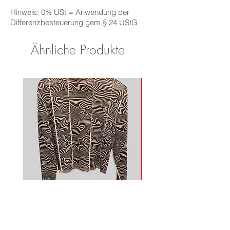
Hinweis: 0% USt = Anwendung der
Differenzbesteuerung gem.§ 24 UStG
Ähnliche Produkte
Mesh Longsleeve
Adidas Shirt
Nicht verfügbar
Nicht verfügbar