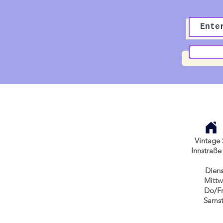
Vintage 
Innstraße
Diens
Mittw
Do/Fr
Samst