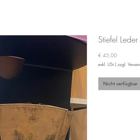
Stiefel Leder
Preis
€ 45,00
exkl. USt
|
zzgl. Versa
Nicht verfügbar