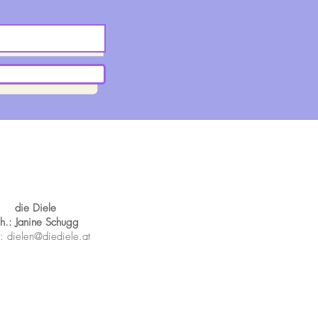
die Diele
nh.: Janine Schugg
: dielen
@diediele.at