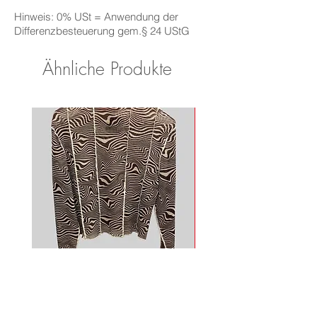
Hinweis: 0% USt = Anwendung der
Differenzbesteuerung gem.§ 24 UStG
Ähnliche Produkte
Mesh Longsleeve
Adidas Shirt
Nicht verfügbar
Nicht verfügbar