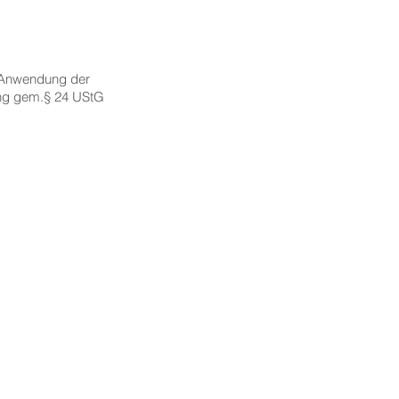
 Anwendung der
ung gem.§ 24 UStG