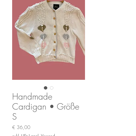
Handmade
Cardigan • Größe
S
Preis
€ 36,00
exkl. USt
|
zzgl. Versand