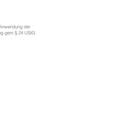
 Anwendung der
ung gem.§ 24 UStG