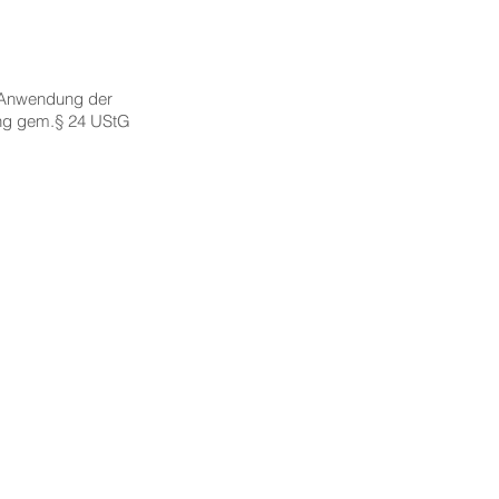
 Anwendung der
ung gem.§ 24 UStG