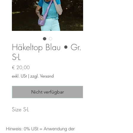
Häkeltop Blau • Gr.
S-L
Preis
€ 20,00
exkl. USt
|
zzgl. Versand
Nicht verfügbar
Size S-L
Hinweis: 0% USt = Anwendung der