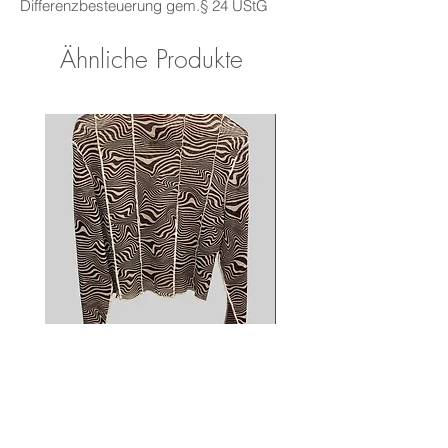
Differenzbesteuerung gem.§ 24 UStG
Ähnliche Produkte
Mesh Longsleeve
Adidas Shirt
Nicht verfügbar
Nicht verfügbar