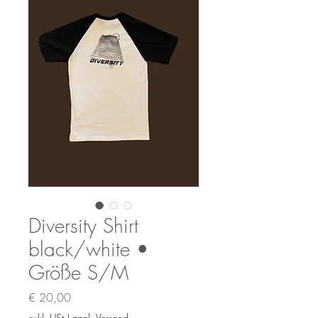
Diversity Shirt
black/white •
Größe S/M
Preis
€ 20,00
exkl. USt
|
zzgl. Versand